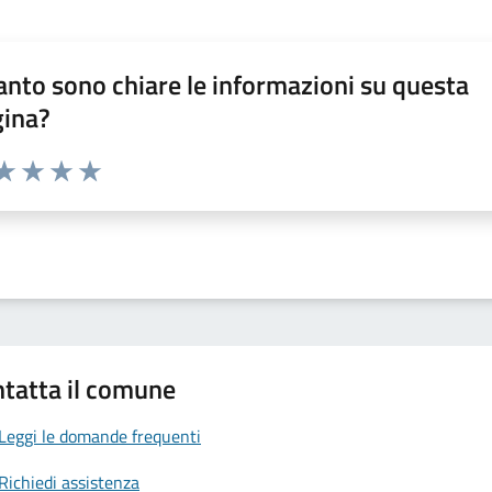
nto sono chiare le informazioni su questa
gina?
da 1 a 5 stelle la pagina
a 1 stelle su 5
aluta 2 stelle su 5
Valuta 3 stelle su 5
Valuta 4 stelle su 5
Valuta 5 stelle su 5
tatta il comune
Leggi le domande frequenti
Richiedi assistenza