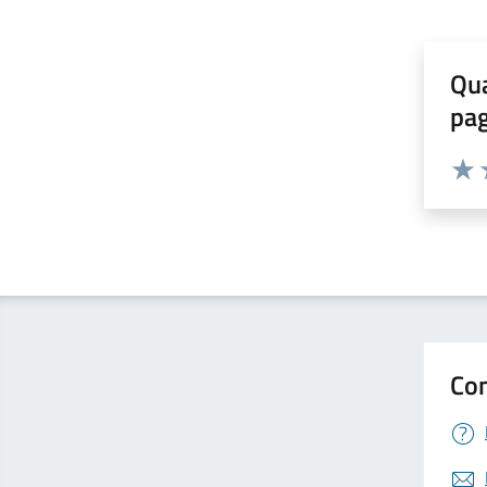
Qua
pa
Valuta 
Valut
V
Con