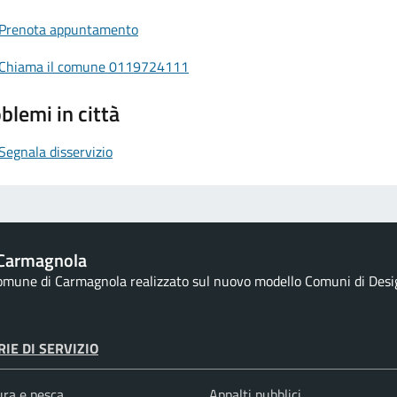
Prenota appuntamento
Chiama il comune 0119724111
blemi in città
Segnala disservizio
Carmagnola
 comune di Carmagnola realizzato sul nuovo modello Comuni di Design
IE DI SERVIZIO
ura e pesca
Appalti pubblici