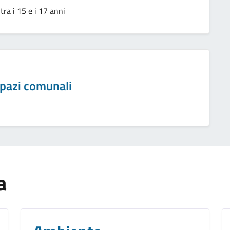
tra i 15 e i 17 anni
 spazi comunali
a