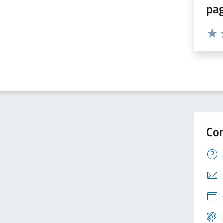
pa
Valuta 
Valut
V
Con