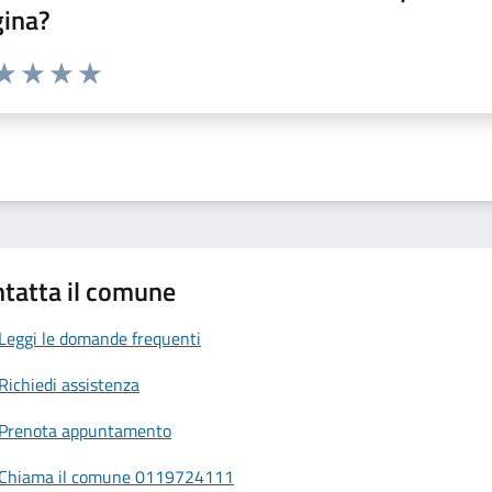
gina?
da 1 a 5 stelle la pagina
a 1 stelle su 5
aluta 2 stelle su 5
Valuta 3 stelle su 5
Valuta 4 stelle su 5
Valuta 5 stelle su 5
tatta il comune
Leggi le domande frequenti
Richiedi assistenza
Prenota appuntamento
Chiama il comune 0119724111