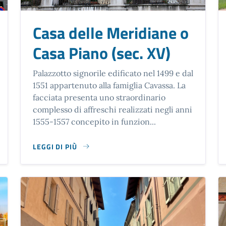
Casa delle Meridiane o
Casa Piano (sec. XV)
Palazzotto signorile edificato nel 1499 e dal
1551 appartenuto alla famiglia Cavassa. La
facciata presenta uno straordinario
complesso di affreschi realizzati negli anni
1555-1557 concepito in funzion...
LEGGI DI PIÙ
SU CASA DELLE MERIDIANE O CASA PIANO (SEC. XV)