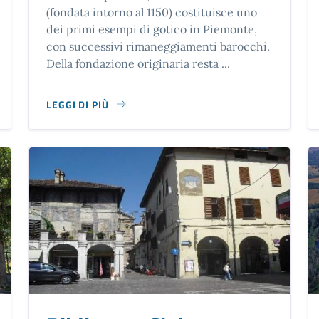
(fondata intorno al 1150) costituisce uno
dei primi esempi di gotico in Piemonte,
con successivi rimaneggiamenti barocchi.
Della fondazione originaria resta ...
LEGGI DI PIÙ
I CHIERI, CARMAGNOLA, MONCALIERI, NICHELINO
SU ABBAZIA SANTA MARIA DI CASANOVA (SEC. XII)