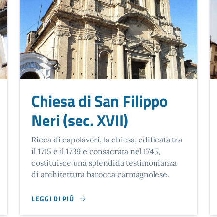
Chiesa di San Filippo
Neri (sec. XVII)
Ricca di capolavori, la chiesa, edificata tra
il 1715 e il 1739 e consacrata nel 1745,
costituisce una splendida testimonianza
di architettura barocca carmagnolese.
LEGGI DI PIÙ
(SEC. XVI - XVII)
SU CHIESA DI SAN FILIPPO NERI (SEC. XVII)