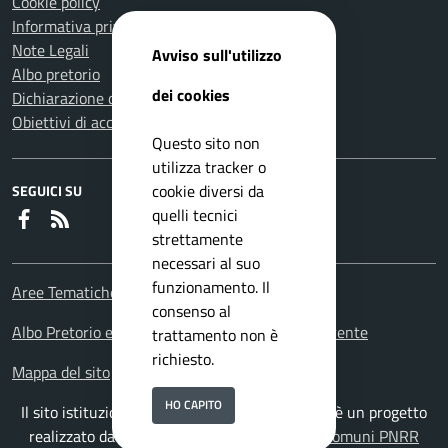
Cookie policy
Informativa privacy
Note Legali
Avviso sull'utilizzo
Albo pretorio
dei cookies
Dichiarazione di accessibilità
Obiettivi di accessibilità
Questo sito non
utilizza tracker o
cookie diversi da
SEGUICI SU
quelli tecnici
Faceboook
RSS
strettamente
necessari al suo
funzionamento. Il
Aree Tematiche
consenso al
Albo Pretorio e Portale amministrazione trasparente
trattamento non è
richiesto.
Mappa del sito
HO CAPITO
Il sito istituzionale del Comune di Carmagnola è un progetto
realizzato da
ISWEB S.p.A.
con la
Soluzione Comuni PNRR