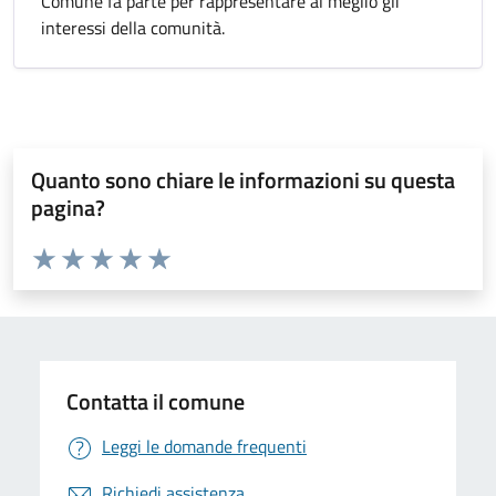
Comune fa parte per rappresentare al meglio gli
interessi della comunità.
Quanto sono chiare le informazioni su questa
pagina?
Valuta da 1 a 5 stelle la pagina
Valuta 1 stelle su 5
Valuta 2 stelle su 5
Valuta 3 stelle su 5
Valuta 4 stelle su 5
Valuta 5 stelle su 5
Contatta il comune
Leggi le domande frequenti
Richiedi assistenza